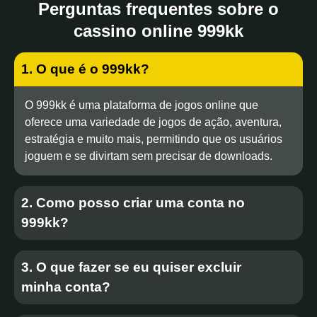
Perguntas frequentes sobre o
cassino online 999kk
1. O que é o 999kk?
O 999kk é uma plataforma de jogos online que
oferece uma variedade de jogos de ação, aventura,
estratégia e muito mais, permitindo que os usuários
joguem e se divirtam sem precisar de downloads.
2. Como posso criar uma conta no
999kk?
3. O que fazer se eu quiser excluir
minha conta?