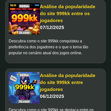
Análise da popularidade
do site 999kk entre os
jogadores
07/12/2025
Descubra como o site 999kk conquistou a
preferência dos jogadores e o que o torna tão
popular no cenário atual dos jogos online.
Análise da popularidade
do site 999kk entre
jogadores
06/12/2025
Descubra como o site 999kk se destaca entre os